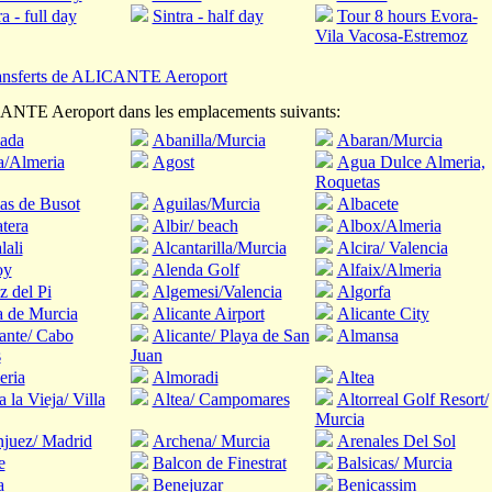
ra - full day
Sintra - half day
Tour 8 hours Evora-
Vila Vacosa-Estremoz
ansferts de ALICANTE Aeroport
CANTE Aeroport dans les emplacements suivants:
lada
Abanilla/Murcia
Abaran/Murcia
a/Almeria
Agost
Agua Dulce Almeria,
Roquetas
as de Busot
Aguilas/Murcia
Albacete
tera
Albir/ beach
Albox/Almeria
lali
Alcantarilla/Murcia
Alcira/ Valencia
oy
Alenda Golf
Alfaix/Almeria
z del Pi
Algemesi/Valencia
Algorfa
 de Murcia
Alicante Airport
Alicante City
ante/ Cabo
Alicante/ Playa de San
Almansa
s
Juan
eria
Almoradi
Altea
a la Vieja/ Villa
Altea/ Campomares
Altorreal Golf Resort/
Murcia
juez/ Madrid
Archena/ Murcia
Arenales Del Sol
e
Balcon de Finestrat
Balsicas/ Murcia
a
Benejuzar
Benicassim