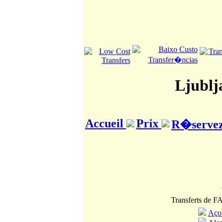
Ljublj
Accueil
Prix
R�servez 
Transferts de F
Açot