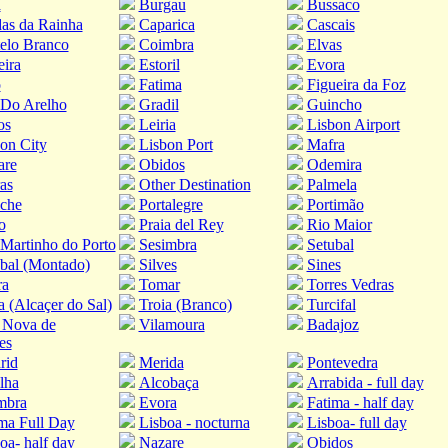
a
Burgau
Bussaco
as da Rainha
Caparica
Cascais
elo Branco
Coimbra
Elvas
eira
Estoril
Evora
o
Fatima
Figueira da Foz
 Do Arelho
Gradil
Guincho
os
Leiria
Lisbon Airport
on City
Lisbon Port
Mafra
are
Obidos
Odemira
as
Other Destination
Palmela
iche
Portalegre
Portimão
o
Praia del Rey
Rio Maior
Martinho do Porto
Sesimbra
Setubal
bal (Montado)
Silves
Sines
ra
Tomar
Torres Vedras
a (Alcaçer do Sal)
Troia (Branco)
Turcifal
 Nova de
Vilamoura
Badajoz
es
rid
Merida
Pontevedra
lha
Alcobaça
Arrabida - full day
mbra
Evora
Fatima - half day
ma Full Day
Lisboa - nocturna
Lisboa- full day
oa- half day
Nazare
Obidos