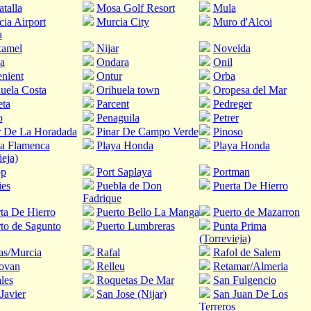
talla
Mosa Golf Resort
Mula
ia Airport
Murcia City
Muro d'Alcoi
a
amel
Nijar
Novelda
a
Ondara
Onil
nient
Ontur
Orba
uela Costa
Orihuela town
Oropesa del Mar
eta
Parcent
Pedreger
o
Penaguila
Petrer
r De La Horadada
Pinar De Campo Verde
Pinoso
ya Flamenca
Playa Honda
Playa Honda
ieja)
op
Port Saplaya
Portman
ies
Puebla de Don
Puerta De Hierro
Fadrique
ta De Hierro
Puerto Bello La Manga
Puerto de Mazarron
to de Sagunto
Puerto Lumbreras
Punta Prima
(Torrevieja)
as/Murcia
Rafal
Rafol de Salem
ovan
Relleu
Retamar/Almeria
les
Roquetas De Mar
San Fulgencio
Javier
San Jose (Nijar)
San Juan De Los
Terreros