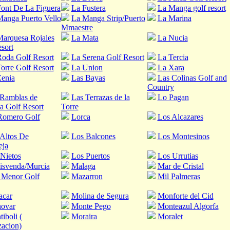
ont De La Figuera
La Fustera
La Manga golf resort
anga Puerto Vello
La Manga Strip/Puerto
La Marina
Mmaestre
arquesa Rojales
La Mata
La Nucia
sort
oda Golf Resort
La Serena Golf Resort
La Tercia
orre Golf Resort
La Union
La Xara
enia
Las Bayas
Las Colinas Golf and
Country
 Ramblas de
Las Terrazas de la
Lo Pagan
a Golf Resort
Torre
Romero Golf
Lorca
Los Alcazares
Altos De
Los Balcones
Los Montesinos
eja
Nietos
Los Puertos
Los Urrutias
isvenda/Murcia
Malaga
Mar de Cristal
 Menor Golf
Mazarron
Mil Palmeras
acar
Molina de Segura
Monforte del Cid
ovar
Monte Pego
Monteazul Algorfa
iboli (
Moraira
Moralet
acion)