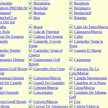
ichenbla
Benidoleig
Benidorm
idorm PREMIUM
Benijofar
Benimarco
imaurel
Benissa
Benitachell
tachell Las
Biar
Bigastro
s Del Sol
alba
Busot
Cabo De Palos/Murci
o Roig
Cala de Finestrat
Calasparra/Murcia
osa De Ensarria
Callosa Del Segura
Calpe
pello
Campello /Coveta
Campello/ Venta la
Fuma
Nuza
ello/ Pueblo
Campello/ Venta el
Campig El Marjal
ado
Charco
poamor Dehesa
Campoamor Golf
Campomar
Resort
osol Golf Resort
Canyades d'en Cirus
Caravaca De La
rón
Cruz/Murcia
oneras/Almeria
Cartagena/Murcia
Castalla Internacional
ell De Castells
Castell De Guadales
Castellon de la Plana
al
Cehegin/Murcia
Cieza/Murcia
dad Quesada
Concentaina
Condado De Alhama
Golf
era Ggolf Resort
Corvera/Murcia
Cox
illente
Cuevas De Almanzora
Cullera/Valencia