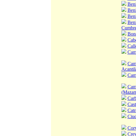
Ben
Ben
Ben
Beni
Cumbre
Bon
Cab
Call
Cam
Camp
Acantil
Cam
Camp
(Mazar
Carb
Cast
Catr
Ciu
Corv
Crev