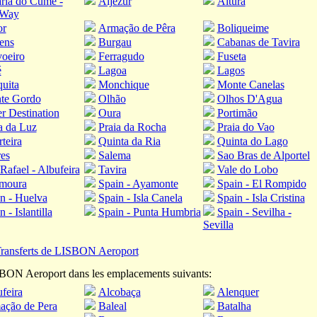
ria do Cume -
Aljezur
Altura
 Way
or
Armação de Pêra
Boliqueime
ens
Burgau
Cabanas de Tavira
oeiro
Ferragudo
Fuseta
é
Lagoa
Lagos
uita
Monchique
Monte Canelas
te Gordo
Olhão
Olhos D'Agua
r Destination
Oura
Portimão
a da Luz
Praia da Rocha
Praia do Vao
teira
Quinta da Ria
Quinta do Lago
es
Salema
Sao Bras de Alportel
Rafael - Albufeira
Tavira
Vale do Lobo
amoura
Spain - Ayamonte
Spain - El Rompido
n - Huelva
Spain - Isla Canela
Spain - Isla Cristina
 - Islantilla
Spain - Punta Humbria
Spain - Sevilha -
Sevilla
ransferts de LISBON Aeroport
SBON Aeroport dans les emplacements suivants:
feira
Alcobaça
Alenquer
ação de Pera
Baleal
Batalha