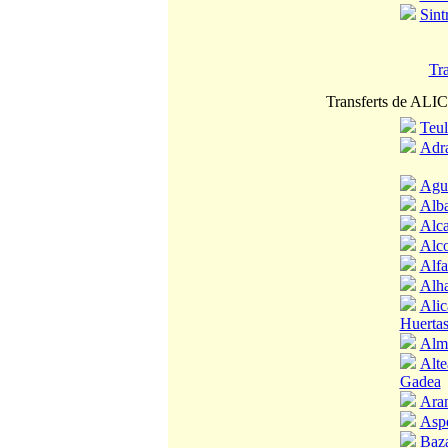
Sint
Tr
Transferts de ALI
Teu
Adr
Agu
Alba
Alca
Alc
Alfa
Alha
Alic
Huerta
Alm
Alte
Gadea
Aran
Asp
Baz