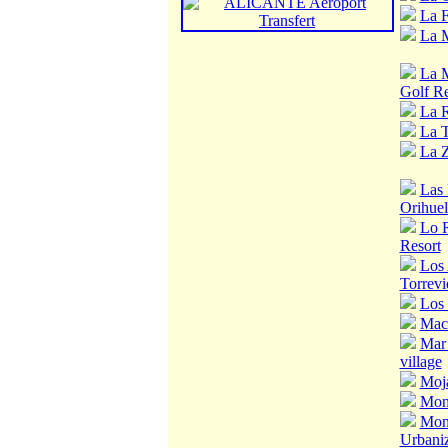
La F
La M
La M
Golf Re
La R
La T
La Z
Las
Orihuel
Lo 
Resort
Los 
Torrevi
Los 
Mac
Mar
village
Moj
Mon
Mont
Urbaniz