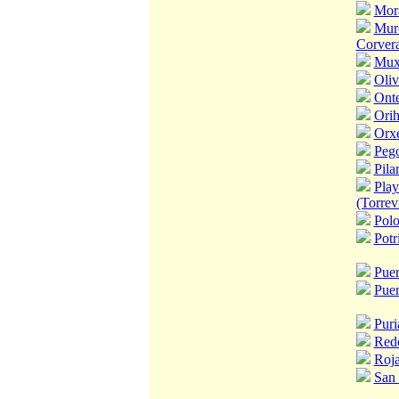
Mora
Murc
Corver
Mux
Oliv
Onte
Orih
Orx
Peg
Pila
Pla
(Torrev
Pol
Potr
Puer
Puer
Puri
Red
Roja
San 