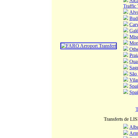
Alca
Traffic
Alv
Bud
Carv
Gal
Misq
Mon
Othe
Prai
Quar
Sagr
São 
Vil
Spai
Spain
T
Transferts de LI
Albu
Arm