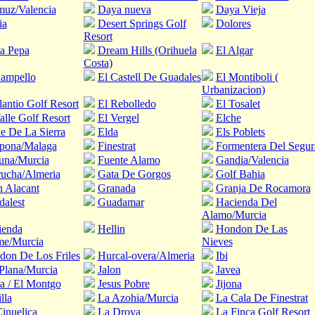
muz/Valencia
Daya nueva
Daya Vieja
ia
Desert Springs Golf
Dolores
Resort
a Pepa
Dream Hills (Orihuela
El Algar
Costa)
Campello
El Castell De Guadales
El Montiboli (
Urbanizacion)
lantio Golf Resort
El Rebolledo
El Tosalet
alle Golf Resort
El Vergel
Elche
e De La Sierra
Elda
Els Poblets
epona/Malaga
Finestrat
Formentera Del Segur
una/Murcia
Fuente Alamo
Gandia/Valencia
ucha/Almeria
Gata De Gorgos
Golf Bahia
 Alacant
Granada
Granja De Rocamora
alest
Guadamar
Hacienda Del
Alamo/Murcia
ienda
Hellin
Hondon De Las
me/Murcia
Nieves
on De Los Friles
Hurcal-overa/Almeria
Ibi
 Plana/Murcia
Jalon
Javea
a / El Montgo
Jesus Pobre
Jijona
lla
La Azohia/Murcia
La Cala De Finestrat
inuelica
La Drova
La Finca Golf Resort