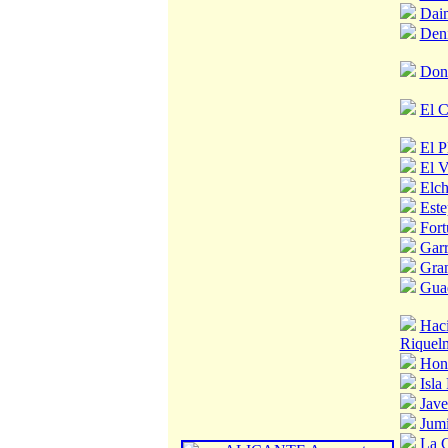
Dai
Den
Don
El 
El P
El V
Elch
Est
Fort
Garr
Gran
Guad
Hac
Riquel
Hond
Isla
Jave
Jumi
La C