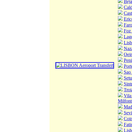
Bej
Cald
Cast
Eric
Far
Foz
Lag
Lisb
Naz
Oeir
Pen
Port
Sao 
Setu
Sint
Troi
Vila
Milfont
Mad
Sevi
Coi
Fati
Lisb