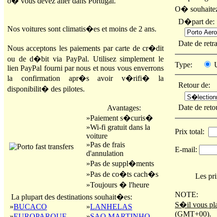
o� vous devez aller dans Portugal.
O� souhaitez
D�part de:
Nos voitures sont climatis�es et moins de 2 ans.
Date de retr
Nous acceptons les paiements par carte de cr�dit
ou de d�bit via PayPal. Utilisez simplement le
Type:
U
lien PayPal fourni par nous et nous vous enverrons
la confirmation apr�s avoir v�rifi� la
Retour de:
disponibilit� des pilotes.
Date de ret
Avantages:
»Paiement s�curis�
»Wi-fi gratuit dans la
Prix total:
voiture
»Pas de frais
E-mail:
d'annulation
»Pas de suppl�ments
»Pas de co�ts cach�s
Les pri
»Toujours � l'heure
NOTE:
La plupart des destinations souhait�es:
S�il vous pla
»
BUCACO
»
LANHELAS
(GMT+00).
»
EUROPARQUE
»
SAO MARTINHO