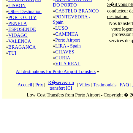
S�il vous pla
DO PORTO
»
LISBON
»
CASTELO BRANCO
conducteur d
»
Other Destination
destination.
»
PONTEVEDRA -
»
PORTO CITY
Spain
»
PENELA
Nos transfer
»
LUSO
votre logem
»
ESPOSENDE
»
CAMINHA
professionn
»
VIDAGO
»
Porto Airport
services de 
»
VALENCA
»
LIRA - Spain
»
BRAGANCA
»
CHAVES
»
TUI
»
CURIA
»
VILA REAL
All destinations for Porto Airport Transfers
»
R�servez un
Accueil
|
Prix
|
|
Villes
|
Testimonials
|
FAQ
|
transfert ICI
Low Cost Transfers from Porto Airport - Copyright � 