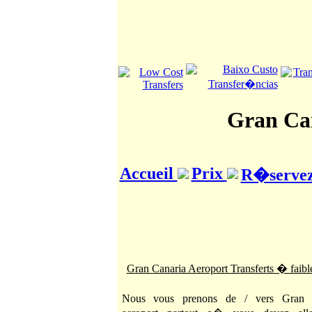
Gran Can
Accueil
Prix
R�servez 
Gran Canaria Aeroport Transferts � faib
Nous vous prenons de / vers Gran 