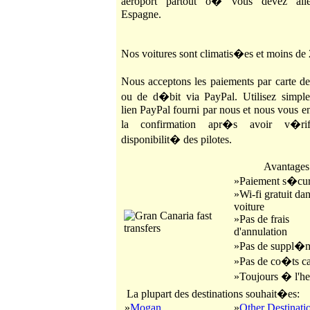
aeroport partout o� vous devez all
Espagne.
Nos voitures sont climatis�es et moins de 
Nous acceptons les paiements par carte d
ou de d�bit via PayPal. Utilisez simpl
lien PayPal fourni par nous et nous vous e
la confirmation apr�s avoir v�ri
disponibilit� des pilotes.
Avantages
»Paiement s�cu
»Wi-fi gratuit dan
voiture
»Pas de frais
d'annulation
»Pas de suppl�
»Pas de co�ts 
»Toujours � l'he
La plupart des destinations souhait�es:
»
Mogan
»
Other Destinati