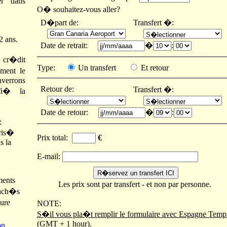
er dans
O� souhaitez-vous aller?
D�part de:
Transfert �:
2 ans.
Date de retrait:
�
:
e cr�dit
Type:
Un transfert
Et retour
ement le
nverrons
Retour de:
Transfert �:
fi� la
Date de retour:
�
:
:
ris�
Prix total:
€
s la
E-mail:
ments
Les prix sont par transfert - et non par personne.
cach�s
ure
NOTE:
S�il vous pla�t remplir le formulaire avec Espagne Temp
(GMT + 1 hour).
on