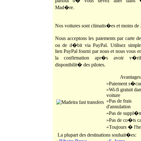
partout o� vous devez aller dans 
Mad�re.
Nos voitures sont climatis�es et moins de 
Nous acceptons les paiements par carte d
ou de d�bit via PayPal. Utilisez simpl
lien PayPal fourni par nous et nous vous e
la confirmation apr�s avoir v�ri
disponibilit� des pilotes.
Avantages
»Paiement s�cu
»Wi-fi gratuit dan
voiture
»Pas de frais
d'annulation
»Pas de suppl�
»Pas de co�ts 
»Toujours � l'he
La plupart des destinations souhait�es: