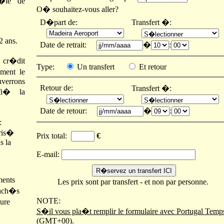
�le de
O� souhaitez-vous aller?
D�part de:
Transfert �:
2 ans.
Date de retrait:
�
:
e cr�dit
Type:
Un transfert
Et retour
ement le
nverrons
Retour de:
Transfert �:
fi� la
Date de retour:
�
:
:
ris�
Prix total:
€
s la
E-mail:
ments
Les prix sont par transfert - et non par personne.
cach�s
NOTE:
ure
S�il vous pla�t remplir le formulaire avec Portugal Temp
(GMT+00).