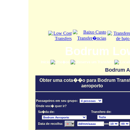
Bodrum Low
Inicio
Pre�os
Reserve um Transfero
Local
Bodrum Ae
Obter uma cota��o para Bodrum Transf
aeroporto
Passageiros em seu grupo:
Onde voc� quer ir?
Sa�da de:
Transfero de:
Data de recolha:
em
: