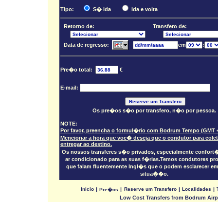
Tipo:
S� ida
Ida e volta
Retorno de:
Transfero de:
Data de regresso:
em
:
Pre�o total:
€
E-mail:
Os pre�os s�o por transfero, n�o por pessoa.
NOTE:
Por favor, preencha o formul�rio com Bodrum Tempo (GMT +
Mencionar a hora que voc� deseja que o condutor para colet
entregar ao destino.
Os nossos transferes s�o privados, especialmente confort
ar condicionado para as suas f�rias.Temos condutores pro
que falam fluentemente Ingl�s que o podem esclarecer em
situa��o.
Inicio
|
|
Reserve um Transfero
|
Localidades
|
Pre�os
Low Cost Transfers from Bodrum Airpo